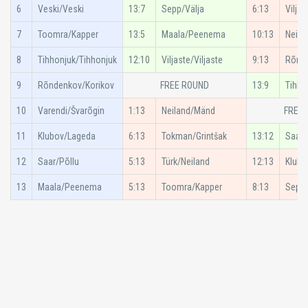
6
Veski/Veski
13:7
Sepp/Välja
6:13
Viljas
7
Toomra/Kapper
13:5
Maala/Peenema
10:13
Neila
8
Tihhonjuk/Tihhonjuk
12:10
Viljaste/Viljaste
9:13
Rõnde
9
Rõndenkov/Korikov
FREE ROUND
13:9
Tihho
10
Varendi/Švarõgin
1:13
Neiland/Mänd
FREE
11
Klubov/Lageda
6:13
Tokman/Grintšak
13:12
Saar/
12
Saar/Põllu
5:13
Türk/Neiland
12:13
Klubo
13
Maala/Peenema
5:13
Toomra/Kapper
8:13
Sepp/