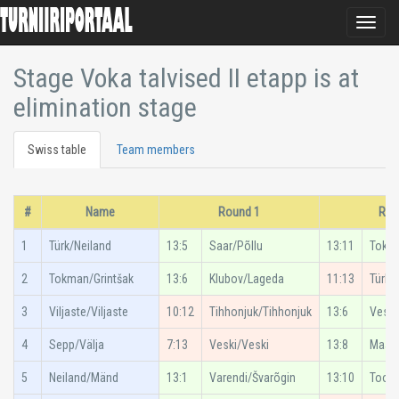
Toggle
naviga
Stage Voka talvised II etapp is at
elimination stage
Swiss table
Team members
#
Name
Round 1
Rou
1
Türk/Neiland
13:5
Saar/Põllu
13:11
Tokma
2
Tokman/Grintšak
13:6
Klubov/Lageda
11:13
Türk/
3
Viljaste/Viljaste
10:12
Tihhonjuk/Tihhonjuk
13:6
Veski
4
Sepp/Välja
7:13
Veski/Veski
13:8
Maal
5
Neiland/Mänd
13:1
Varendi/Švarõgin
13:10
Toom